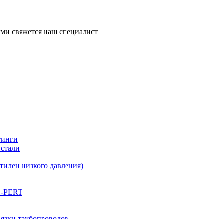
ми свяжется наш специалист
тинги
 стали
илен низкого давления)
L-PERT
вязки трубопроводов