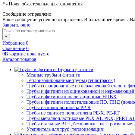
*
- Поля, обязательные для заполнения
Сообщение отправлено
Ваше сообщение успешно отправлено. В ближайшее время с Ва
Закрыть окно
Избранное
0
Сравнение
0
0
В корзине
пока
пусто
Каталог товаров
Трубы и фитинги
Медные трубы и фитинги
Теплоизолированные трубы (теплотрассы)
Трубы гофрированные из нержавеющей стали и фи
Трубы и фитинги из оцинкованной и нержавеющей
Трубы и фитинги канализационные НПВХ
Трубы и фитинги полиэтиленовые ПЭ, ПНД (полиэт
Трубы из полипропилена PP-R
Трубы из сшитого полиэтилена PE-X, PE-RT
Трубы металлопластиковые PEX-AL-PEX, PERT-A
Трубы стальные ВГП, бесшовные, электросварные
Утеплитель для труб (теплоизоляция)
Арматура для об