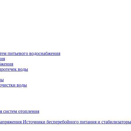
тем питьевого водоснабжения
ния
бжения
протечек воды
ды
очистки воды
я систем отопления
Источники бесперебойного питания и стабилизатор