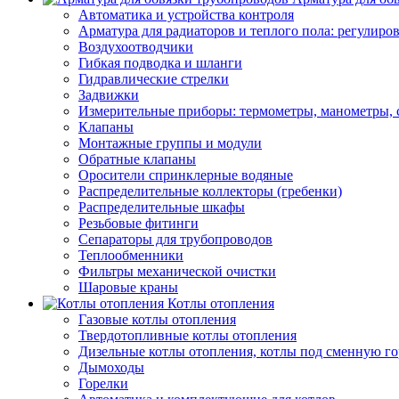
Автоматика и устройства контроля
Арматура для радиаторов и теплого пола: регулир
Воздухоотводчики
Гибкая подводка и шланги
Гидравлические стрелки
Задвижки
Измерительные приборы: термометры, манометры, 
Клапаны
Монтажные группы и модули
Обратные клапаны
Оросители спринклерные водяные
Распределительные коллекторы (гребенки)
Распределительные шкафы
Резьбовые фитинги
Сепараторы для трубопроводов
Теплообменники
Фильтры механической очистки
Шаровые краны
Котлы отопления
Газовые котлы отопления
Твердотопливные котлы отопления
Дизельные котлы отопления, котлы под сменную го
Дымоходы
Горелки