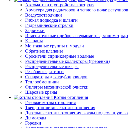
Автоматика и устройства контроля
Арматура для радиаторов и теплого пола: регулир
Воздухоотводчики
Гибкая подводка и шланги
Гидравлические стрелки
Задвижки
Измерительные приборы: термометры, манометры, 
Клапаны
Монтажные группы и модули
Обратные клапаны
Оросители спринклерные водяные
Распределительные коллекторы (гребенки)
Распределительные шкафы
Резьбовые фитинги
Сепараторы для трубопроводов
Теплообменники
Фильтры механической очистки
Шаровые краны
Котлы отопления
Газовые котлы отопления
Твердотопливные котлы отопления
Дизельные котлы отопления, котлы под сменную го
Дымоходы
Горелки