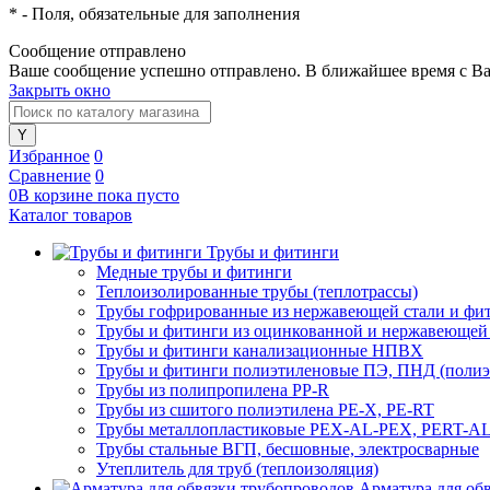
*
- Поля, обязательные для заполнения
Сообщение отправлено
Ваше сообщение успешно отправлено. В ближайшее время с Ва
Закрыть окно
Избранное
0
Сравнение
0
0
В корзине
пока
пусто
Каталог товаров
Трубы и фитинги
Медные трубы и фитинги
Теплоизолированные трубы (теплотрассы)
Трубы гофрированные из нержавеющей стали и фи
Трубы и фитинги из оцинкованной и нержавеющей
Трубы и фитинги канализационные НПВХ
Трубы и фитинги полиэтиленовые ПЭ, ПНД (полиэт
Трубы из полипропилена PP-R
Трубы из сшитого полиэтилена PE-X, PE-RT
Трубы металлопластиковые PEX-AL-PEX, PERT-A
Трубы стальные ВГП, бесшовные, электросварные
Утеплитель для труб (теплоизоляция)
Арматура для об