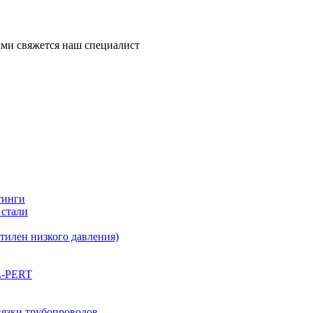
ми свяжется наш специалист
тинги
 стали
илен низкого давления)
L-PERT
вязки трубопроводов