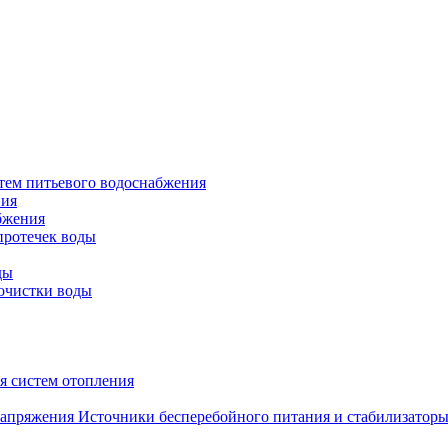
тем питьевого водоснабжения
ния
бжения
протечек воды
ды
очистки воды
я систем отопления
Источники бесперебойного питания и стабилизатор