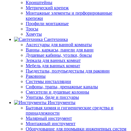
Кронштейны
Метрический крепеж
Монтажные элементы и перфорированные
крепежи
Профили монтажные
Тросы
Хомуты
Сантехника
Аксессуары для ванной комнаты
Ванны, каркасы, панели для ванн
Душевые кабины, уголки, боксы
Зеркала для ванных комнат
Мебель для ванных комнат
Пьедесталы, полупьедесталы для раковин
Раковины
Системы инсталляции
Сифоны, трапы, дренажные каналы
Смесители и душевые колонны
Унитазы, биде и писсуары
Инструменты
Бытовая химия и гигиенические средства и
принадлежности
Малярный инструмент
Монтажный инструмент
Оборудование для промывки инженерных систем