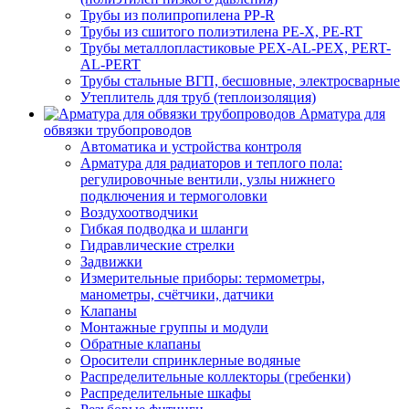
Трубы из полипропилена PP-R
Трубы из сшитого полиэтилена PE-X, PE-RT
Трубы металлопластиковые PEX-AL-PEX, PERT-
AL-PERT
Трубы стальные ВГП, бесшовные, электросварные
Утеплитель для труб (теплоизоляция)
Арматура для
обвязки трубопроводов
Автоматика и устройства контроля
Арматура для радиаторов и теплого пола:
регулировочные вентили, узлы нижнего
подключения и термоголовки
Воздухоотводчики
Гибкая подводка и шланги
Гидравлические стрелки
Задвижки
Измерительные приборы: термометры,
манометры, счётчики, датчики
Клапаны
Монтажные группы и модули
Обратные клапаны
Оросители спринклерные водяные
Распределительные коллекторы (гребенки)
Распределительные шкафы