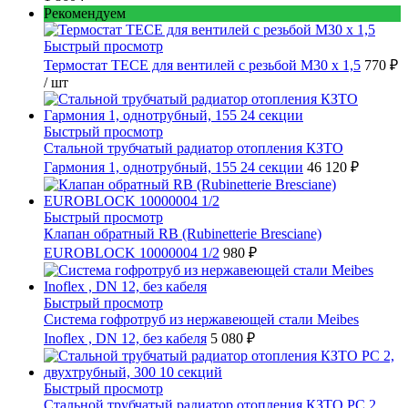
Рекомендуем
Быстрый просмотр
Термостат TECE для вентилей с резьбой М30 х 1,5
770 ₽
/ шт
Быстрый просмотр
Стальной трубчатый радиатор отопления КЗТО
Гармония 1, однотрубный, 155 24 секции
46 120 ₽
Быстрый просмотр
Клапан обратный RB (Rubinetterie Bresciane)
EUROBLOCK 10000004 1/2
980 ₽
Быстрый просмотр
Cистема гофротруб из нержавеющей стали Meibes
Inoflex , DN 12, без кабеля
5 080 ₽
Быстрый просмотр
Стальной трубчатый радиатор отопления КЗТО РС 2,