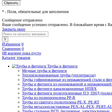
*
- Поля, обязательные для заполнения
Сообщение отправлено
Ваше сообщение успешно отправлено. В ближайшее время с Ва
Закрыть окно
Избранное
0
Сравнение
0
0
В корзине
пока
пусто
Каталог товаров
Трубы и фитинги
Медные трубы и фитинги
Теплоизолированные трубы (теплотрассы)
Трубы гофрированные из нержавеющей стали и фи
Трубы и фитинги из оцинкованной и нержавеющей
Трубы и фитинги канализационные НПВХ
Трубы и фитинги полиэтиленовые ПЭ, ПНД (полиэт
Трубы из полипропилена PP-R
Трубы из сшитого полиэтилена PE-X, PE-RT
Трубы металлопластиковые PEX-AL-PEX, PERT-A
Трубы стальные ВГП, бесшовные, электросварные