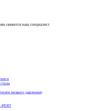
ми свяжется наш специалист
тинги
 стали
илен низкого давления)
L-PERT