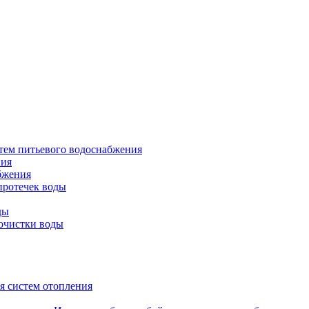
тем питьевого водоснабжения
ния
бжения
протечек воды
ды
очистки воды
я систем отопления