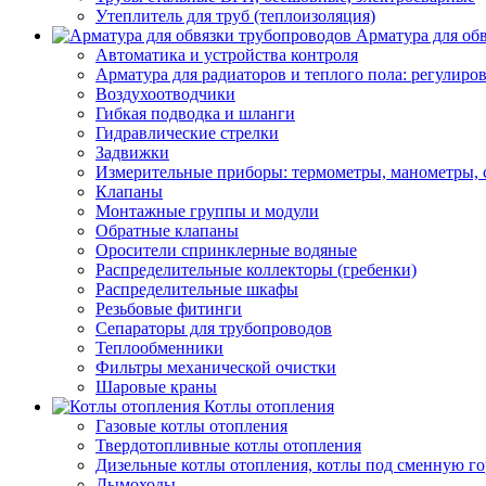
Утеплитель для труб (теплоизоляция)
Арматура для об
Автоматика и устройства контроля
Арматура для радиаторов и теплого пола: регулир
Воздухоотводчики
Гибкая подводка и шланги
Гидравлические стрелки
Задвижки
Измерительные приборы: термометры, манометры, 
Клапаны
Монтажные группы и модули
Обратные клапаны
Оросители спринклерные водяные
Распределительные коллекторы (гребенки)
Распределительные шкафы
Резьбовые фитинги
Сепараторы для трубопроводов
Теплообменники
Фильтры механической очистки
Шаровые краны
Котлы отопления
Газовые котлы отопления
Твердотопливные котлы отопления
Дизельные котлы отопления, котлы под сменную го
Дымоходы