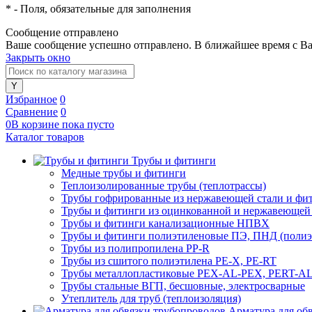
*
- Поля, обязательные для заполнения
Сообщение отправлено
Ваше сообщение успешно отправлено. В ближайшее время с Ва
Закрыть окно
Избранное
0
Сравнение
0
0
В корзине
пока
пусто
Каталог товаров
Трубы и фитинги
Медные трубы и фитинги
Теплоизолированные трубы (теплотрассы)
Трубы гофрированные из нержавеющей стали и фи
Трубы и фитинги из оцинкованной и нержавеющей
Трубы и фитинги канализационные НПВХ
Трубы и фитинги полиэтиленовые ПЭ, ПНД (полиэт
Трубы из полипропилена PP-R
Трубы из сшитого полиэтилена PE-X, PE-RT
Трубы металлопластиковые PEX-AL-PEX, PERT-A
Трубы стальные ВГП, бесшовные, электросварные
Утеплитель для труб (теплоизоляция)
Арматура для об