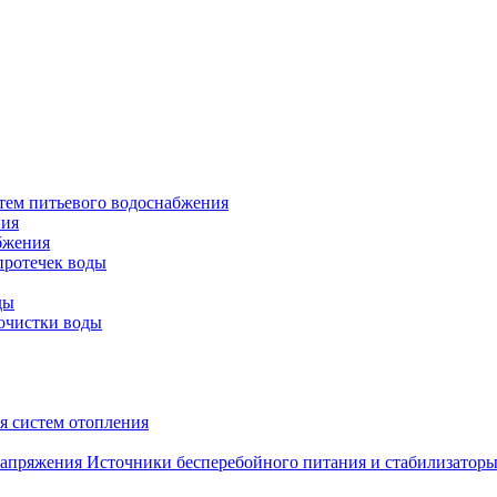
тем питьевого водоснабжения
ния
бжения
протечек воды
ды
очистки воды
я систем отопления
Источники бесперебойного питания и стабилизатор