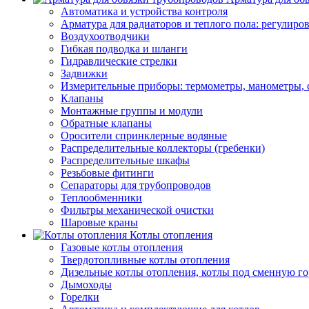
Автоматика и устройства контроля
Арматура для радиаторов и теплого пола: регулир
Воздухоотводчики
Гибкая подводка и шланги
Гидравлические стрелки
Задвижки
Измерительные приборы: термометры, манометры, 
Клапаны
Монтажные группы и модули
Обратные клапаны
Оросители спринклерные водяные
Распределительные коллекторы (гребенки)
Распределительные шкафы
Резьбовые фитинги
Сепараторы для трубопроводов
Теплообменники
Фильтры механической очистки
Шаровые краны
Котлы отопления
Газовые котлы отопления
Твердотопливные котлы отопления
Дизельные котлы отопления, котлы под сменную го
Дымоходы
Горелки