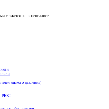
ми свяжется наш специалист
тинги
 стали
илен низкого давления)
L-PERT
вязки трубопроводов