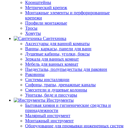
Кронштейны
Метрический крепеж
Монтажные элементы и перфорированные
крепежи
Профили монтажные
Тросы
Хомуты
Сантехника
Аксессуары для ванной комнаты
Ванны, каркасы, панели для ванн
Душевые кабины, уголки, боксы
Зеркала для ванных комнат
Мебель для ванных комнат
Пьедесталы, полупьедесталы для раковин
Раковины
Системы инсталляции
Сифоны, трапы, дренажные каналы
Смесители и душевые колонны
Унитазы, биде и писсуары
Инструменты
Бытовая химия и гигиенические средства и
принадлежности
Малярный инструмент
Монтажный инструмент
Оборудование для промывки инженерных систем