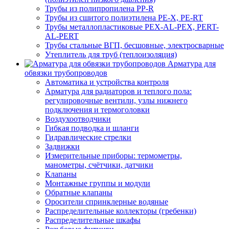
Трубы из полипропилена PP-R
Трубы из сшитого полиэтилена PE-X, PE-RT
Трубы металлопластиковые PEX-AL-PEX, PERT-
AL-PERT
Трубы стальные ВГП, бесшовные, электросварные
Утеплитель для труб (теплоизоляция)
Арматура для
обвязки трубопроводов
Автоматика и устройства контроля
Арматура для радиаторов и теплого пола:
регулировочные вентили, узлы нижнего
подключения и термоголовки
Воздухоотводчики
Гибкая подводка и шланги
Гидравлические стрелки
Задвижки
Измерительные приборы: термометры,
манометры, счётчики, датчики
Клапаны
Монтажные группы и модули
Обратные клапаны
Оросители спринклерные водяные
Распределительные коллекторы (гребенки)
Распределительные шкафы