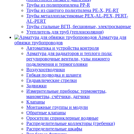
Трубы из полипропилена PP-R
Трубы из сшитого полиэтилена PE-X, PE-RT
Трубы металлопластиковые PEX-AL-PEX, PERT-
AL-PERT
Трубы стальные ВГП, бесшовные, электросварные
Утеплитель для труб (теплоизоляция)
Арматура для
обвязки трубопроводов
Автоматика и устройства контроля
Арматура для радиаторов и теплого пола:
регулировочные вентили, узлы нижнего
подключения и термоголовки
Воздухоотводчики
Гибкая подводка и шланги
Гидравлические стрелки
Задвижки
Измерительные приборы: термометры,
манометры, счётчики, датчики
Клапаны
Монтажные группы и модули
Обратные клапаны
Оросители спринклерные водяные
Распределительные коллекторы (гребенки)
Распределительные шкафы