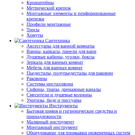
Кронштейны
Метрический крепеж
Монтажные элементы и перфорированные
крепежи
Профили монтажные
Тросы
Хомуты
Сантехника
Аксессуары для ванной комнаты
Ванны, каркасы, панели для ванн
Душевые кабины, уголки, боксы
Зеркала для ванных комнат
Мебель для ванных комнат
Пьедесталы, полупьедесталы для раковин
Раковины
Системы инсталляции
Сифоны, трапы, дренажные каналы
Смесители и душевые колонны
Унитазы, биде и писсуары
Инструменты
Бытовая химия и гигиенические средства и
принадлежности
Малярный инструмент
Монтажный инструмент
Оборудование для промывки инженерных систем