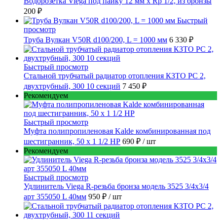
Водорозетка Viega под пайку 12 мм х Rp 1/2, из бронзы
200 ₽
Быстрый
просмотр
Труба Вулкан V50R d100/200, L = 1000 мм
6 330 ₽
Быстрый просмотр
Стальной трубчатый радиатор отопления КЗТО РС 2,
двухтрубный, 300 10 секций
7 450 ₽
Рекомендуем
Быстрый просмотр
Муфта полипропиленовая Kalde комбинированная под
шестигранник, 50 x 1 1/2 НР
690 ₽
/ шт
Рекомендуем
Быстрый просмотр
Удлинитель Viega R-резьба бронза модель 3525 3/4x3/4
арт 355050 L 40мм
950 ₽
/ шт