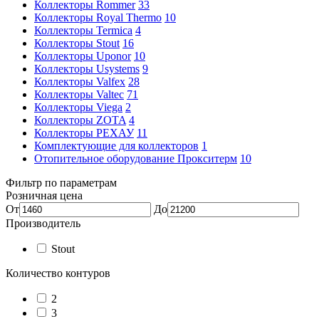
Коллекторы Rommer
33
Коллекторы Royal Thermo
10
Коллекторы Termica
4
Коллекторы Stout
16
Коллекторы Uponor
10
Коллекторы Usystems
9
Коллекторы Valfex
28
Коллекторы Valtec
71
Коллекторы Viega
2
Коллекторы ZOTA
4
Коллекторы РЕХАУ
11
Комплектующие для коллекторов
1
Отопительное оборудование Прокситерм
10
Фильтр по параметрам
Розничная цена
От
До
Производитель
Stout
Количество контуров
2
3