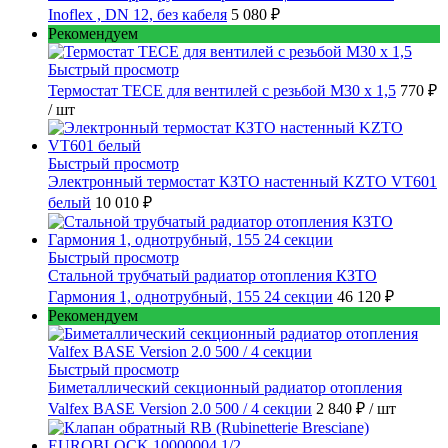
Inoflex , DN 12, без кабеля
5 080 ₽
Рекомендуем
Быстрый просмотр
Термостат TECE для вентилей с резьбой М30 х 1,5
770 ₽
/ шт
Быстрый просмотр
Электронный термостат КЗТО настенный KZTO VT601
белый
10 010 ₽
Быстрый просмотр
Стальной трубчатый радиатор отопления КЗТО
Гармония 1, однотрубный, 155 24 секции
46 120 ₽
Рекомендуем
Быстрый просмотр
Биметаллический секционный радиатор отопления
Valfex BASE Version 2.0 500 / 4 секции
2 840 ₽
/ шт