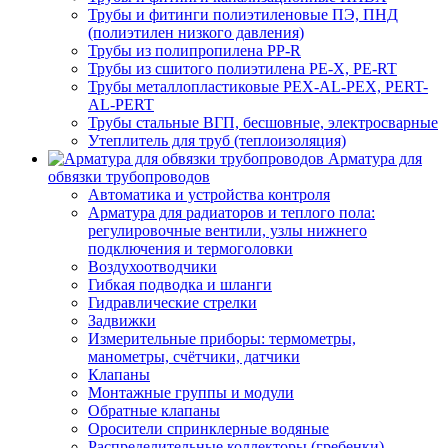
Трубы и фитинги полиэтиленовые ПЭ, ПНД
(полиэтилен низкого давления)
Трубы из полипропилена PP-R
Трубы из сшитого полиэтилена PE-X, PE-RT
Трубы металлопластиковые PEX-AL-PEX, PERT-
AL-PERT
Трубы стальные ВГП, бесшовные, электросварные
Утеплитель для труб (теплоизоляция)
Арматура для
обвязки трубопроводов
Автоматика и устройства контроля
Арматура для радиаторов и теплого пола:
регулировочные вентили, узлы нижнего
подключения и термоголовки
Воздухоотводчики
Гибкая подводка и шланги
Гидравлические стрелки
Задвижки
Измерительные приборы: термометры,
манометры, счётчики, датчики
Клапаны
Монтажные группы и модули
Обратные клапаны
Оросители спринклерные водяные
Распределительные коллекторы (гребенки)