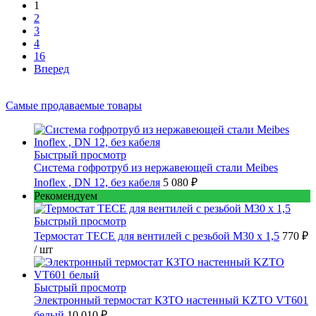
1
2
3
4
16
Вперед
Самые продаваемые товары
Быстрый просмотр
Cистема гофротруб из нержавеющей стали Meibes
Inoflex , DN 12, без кабеля
5 080 ₽
Рекомендуем
Быстрый просмотр
Термостат TECE для вентилей с резьбой М30 х 1,5
770 ₽
/ шт
Быстрый просмотр
Электронный термостат КЗТО настенный KZTO VT601
белый
10 010 ₽