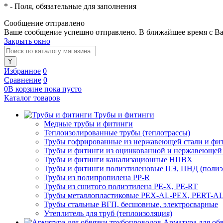
*
- Поля, обязательные для заполнения
Сообщение отправлено
Ваше сообщение успешно отправлено. В ближайшее время с Ва
Закрыть окно
Избранное
0
Сравнение
0
0
В корзине
пока
пусто
Каталог товаров
Трубы и фитинги
Медные трубы и фитинги
Теплоизолированные трубы (теплотрассы)
Трубы гофрированные из нержавеющей стали и фи
Трубы и фитинги из оцинкованной и нержавеющей
Трубы и фитинги канализационные НПВХ
Трубы и фитинги полиэтиленовые ПЭ, ПНД (полиэт
Трубы из полипропилена PP-R
Трубы из сшитого полиэтилена PE-X, PE-RT
Трубы металлопластиковые PEX-AL-PEX, PERT-A
Трубы стальные ВГП, бесшовные, электросварные
Утеплитель для труб (теплоизоляция)
Арматура для об