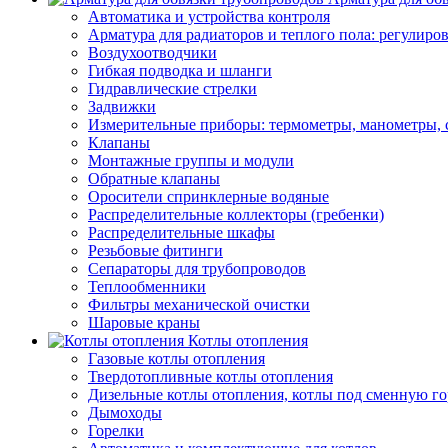
Автоматика и устройства контроля
Арматура для радиаторов и теплого пола: регулир
Воздухоотводчики
Гибкая подводка и шланги
Гидравлические стрелки
Задвижки
Измерительные приборы: термометры, манометры, 
Клапаны
Монтажные группы и модули
Обратные клапаны
Оросители спринклерные водяные
Распределительные коллекторы (гребенки)
Распределительные шкафы
Резьбовые фитинги
Сепараторы для трубопроводов
Теплообменники
Фильтры механической очистки
Шаровые краны
Котлы отопления
Газовые котлы отопления
Твердотопливные котлы отопления
Дизельные котлы отопления, котлы под сменную го
Дымоходы
Горелки