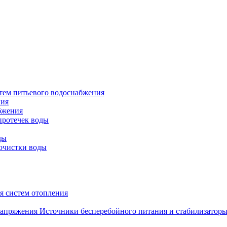
тем питьевого водоснабжения
ния
бжения
протечек воды
ды
очистки воды
я систем отопления
Источники бесперебойного питания и стабилизатор