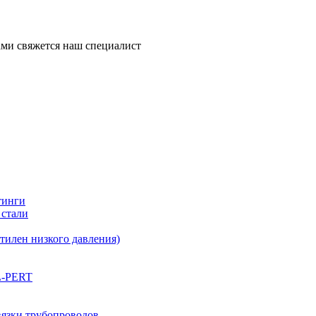
ми свяжется наш специалист
тинги
 стали
илен низкого давления)
L-PERT
вязки трубопроводов