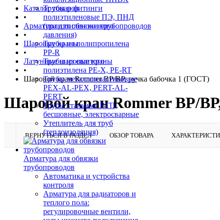
Каталог товаров
Трубы и фитинги
•
полиэтиленовые ПЭ, ПНД
Арматура для обвязки трубопроводов
(полиэтилен низкого
•
давления)
Шаровые краны
Трубы из полипропилена
•
PP-R
Латунные шаровые краны
Трубы из сшитого
•
полиэтилена PE-X, PE-RT
Шаровой кран Rommer ВР/ВР, ручка бабочка 1 (ГОСТ)
Трубы металлопластиковые
PEX-AL-PEX, PERT-AL-
PERT
Шаровой кран Rommer ВР/ВР,
Трубы стальные ВГП,
бесшовные, электросварные
Утеплитель для труб
(теплоизоляция)
ВЕРНУТЬСЯ В РАЗДЕЛ
ОБЗОР ТОВАРА
ХАРАКТЕРИСТ
Арматура для обвязки
трубопроводов
Автоматика и устройства
контроля
Арматура для радиаторов и
теплого пола:
регулировочные вентили,