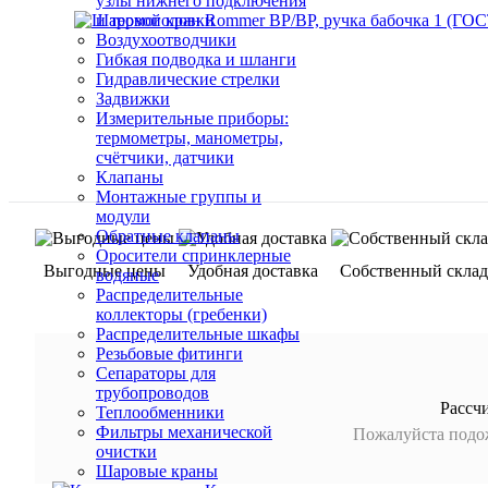
узлы нижнего подключения
и термоголовки
Воздухоотводчики
Гибкая подводка и шланги
Гидравлические стрелки
Задвижки
Измерительные приборы:
термометры, манометры,
счётчики, датчики
Клапаны
Монтажные группы и
модули
Обратные клапаны
Оросители спринклерные
Выгодные цены
Удобная доставка
Собственный склад
водяные
Распределительные
коллекторы (гребенки)
Распределительные шкафы
Резьбовые фитинги
Сепараторы для
трубопроводов
Рассч
Теплообменники
Фильтры механической
Пожалуйста подож
очистки
Шаровые краны