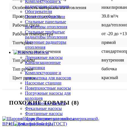
Комплектующие к
радиаторам отопления
никелирован
Особенность материала изготовления
Обогреватели
39.8 м³/ч
Пропускная способность
Полотенцесушители
Стальные панельные
вода/теплон
Рабочая среда
радиаторы отопления
Стальные трубчатые
от -20 до +1
Рабочая температура
радиаторы отопления
Чугунные радиаторы
прямой
Тип крана
отопления
стандартноп
Тип проходного сечения
Насосы
Дренажные насосы
внутренняя
Тип резьбы
Канализационные
установки
бабочка
Тип ручки
Комплектующие и
красный
автоматика для насосов
Цвет ручки
Насосные станции
Поверхностные насосы
Погружные насосы для
колодцев
ПОХОЖИЕ ТОВАРЫ (8)
Скважинные насосы
Фекальные насосы
Фонтанные насосы
Циркуляционные насосы
Бойлеры