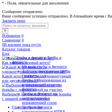
*
- Поля, обязательные для заполнения
Сообщение отправлено
Ваше сообщение успешно отправлено. В ближайшее время с Ва
Закрыть окно
Избранное
0
Сравнение
0
0
В корзине
пока
пусто
Каталог товаров
Блог
Трубы и
фитинги
Как выбрать газовый котел?
Медные трубы и фитинги
Теплоизолированные трубы
(теплотрассы)
Какой котел выбрать — одноконтурный
Трубы гофрированные из
или двухконтурный?
нержавеющей стали и
фитинги
Трубы и фитинги из
Выбираем дренажный насос для борьбы
оцинкованной и
с лишней водой на участке.
нержавеющей стали
Главная страница
Трубы и фитинги
•
канализационные НПВХ