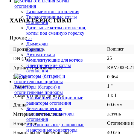
Котлы
отопления
Газовые котлы отопления
Твердотопливные котлы
ХАРАКТЕРИСТИКИ
отопления
Дизельные котлы отопления,
котлы под сменную горелку
Прочие
газ
Дымоходы
Rommer
Горелки
Производитель
Автоматика и
25
DN (Ду)
комплектующие для котлов
Электрические котлы
RBV-0003-21
Артикул производителя
отопления
0.364
Вес, кг
1 "
Диаметр
Радиаторы (батареи) и
отопительные приборы
1 x 1
Диаметр присоединения
Алюминиевые секционные
радиаторы отопления
60.6 мм
Длина
Биметаллические
латунь
секционные радиаторы
Материал изготовления
отопления
Отопление и
Назначение
Внутрипольные, напольные
и настенные конвекторы
40 бар
Номинальное давление, бар