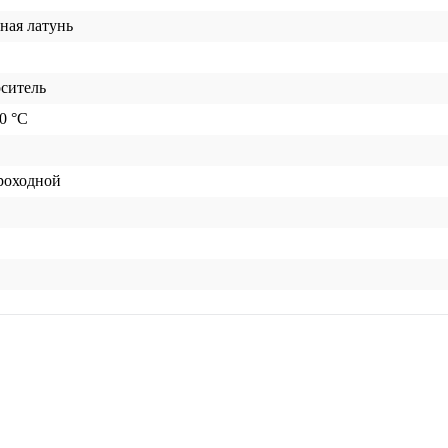
ная латунь
оситель
30 °C
роходной