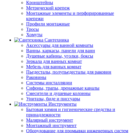
Кронштейны
Метрический крепеж
Монтажные элементы и перфорированные
крепежи
Профили монтажные
Тросы
Хомуты
Сантехника
Аксессуары для ванной комнаты
Ванны, каркасы, панели для ванн
Душевые кабины, уголки, боксы
Зеркала для ванных комнат
Мебель для ванных комнат
Пьедесталы, полупьедесталы для раковин
Раковины
Системы инсталляции
Сифоны, трапы, дренажные каналы
Смесители и душевые колонны
Унитазы, биде и писсуары
Инструменты
Бытовая химия и гигиенические средства и
принадлежности
Малярный инструмент
Монтажный инструмент
Оборудование для промывки инженерных систем