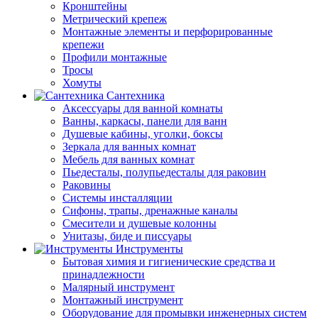
Кронштейны
Метрический крепеж
Монтажные элементы и перфорированные
крепежи
Профили монтажные
Тросы
Хомуты
Сантехника
Аксессуары для ванной комнаты
Ванны, каркасы, панели для ванн
Душевые кабины, уголки, боксы
Зеркала для ванных комнат
Мебель для ванных комнат
Пьедесталы, полупьедесталы для раковин
Раковины
Системы инсталляции
Сифоны, трапы, дренажные каналы
Смесители и душевые колонны
Унитазы, биде и писсуары
Инструменты
Бытовая химия и гигиенические средства и
принадлежности
Малярный инструмент
Монтажный инструмент
Оборудование для промывки инженерных систем