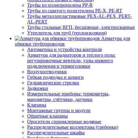
Трубы из полипропилена PP-R
Трубы из сшитого полиэтилена PE-X, PE-RT
Трубы металлопластиковые PEX-AL-PEX, PERT-
AL-PERT
Трубы стальные ВГП, бесшовные, электросварные
Утеплитель для труб (теплоизоляция)
Арматура для
обвязки трубопроводов
Автоматика и устройства контроля
Арматура для радиаторов и теплого пола:
регулировочные вентили, узлы нижнего
подключения и термоголовки
Воздухоотводчики
Гибкая подводка и шланги
Гидравлические стрелки
Задвижки
Измерительные приборы: термометры,
манометры, счётчики, датчики
Клапаны
Монтажные группы и модули
Обратные клапаны
Оросители спринклерные водяные
Распределительные коллекторы (гребенки)
Распределительные шкафы