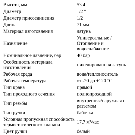
Высота, мм
53.4
Диаметр
1/2 "
Диаметр присоединения
1/2
Длина
71 мм
Материал изготовления
латунь
Универсальные /
Назначение
Отопление и
водоснабжение
Номинальное давление, бар
40 бар
Особенность материала
никелированная латунь
изготовления
Рабочая среда
вода/теплоноситель
Рабочая температура
от -20 до +120 °C
Тип крана
прямой
Тип проходного сечения
полнопроходной
внутренняя/наружная с
Тип резьбы
разъемом
Тип ручки
бабочка
Условная пропускная способность
17,7 м³/час
термостатического клапана
Цвет ручки
белый