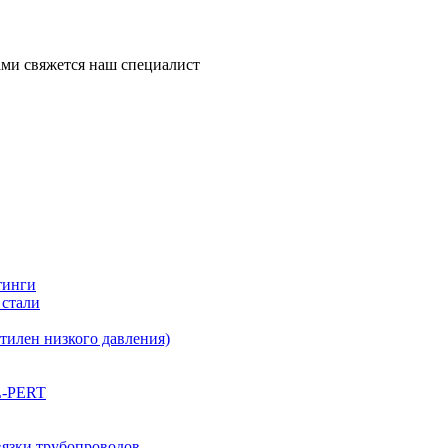
ми свяжется наш специалист
тинги
 стали
илен низкого давления)
L-PERT
вязки трубопроводов