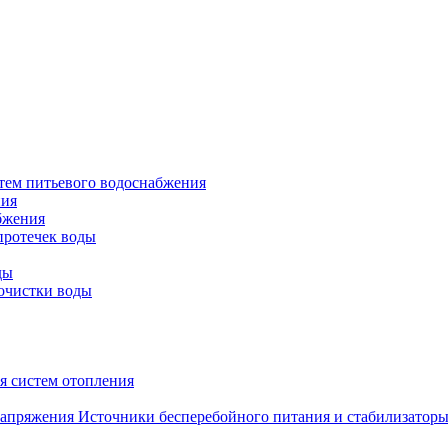
тем питьевого водоснабжения
ния
бжения
протечек воды
ды
очистки воды
я систем отопления
Источники бесперебойного питания и стабилизатор