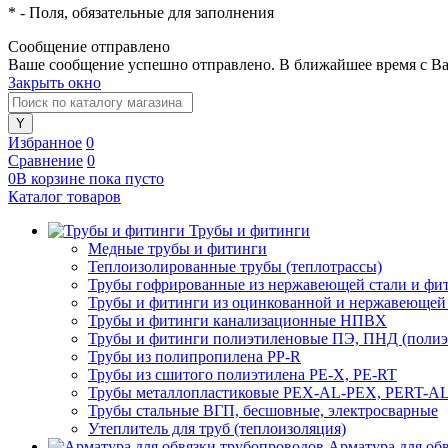
*
- Поля, обязательные для заполнения
Сообщение отправлено
Ваше сообщение успешно отправлено. В ближайшее время с Ва
Закрыть окно
Избранное
0
Сравнение
0
0
В корзине
пока
пусто
Каталог товаров
Трубы и фитинги
Медные трубы и фитинги
Теплоизолированные трубы (теплотрассы)
Трубы гофрированные из нержавеющей стали и фи
Трубы и фитинги из оцинкованной и нержавеющей
Трубы и фитинги канализационные НПВХ
Трубы и фитинги полиэтиленовые ПЭ, ПНД (полиэт
Трубы из полипропилена PP-R
Трубы из сшитого полиэтилена PE-X, PE-RT
Трубы металлопластиковые PEX-AL-PEX, PERT-A
Трубы стальные ВГП, бесшовные, электросварные
Утеплитель для труб (теплоизоляция)
Арматура для об