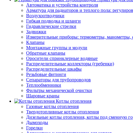
Автоматика и устройства контроля
Арматура для радиаторов и теплого пола: регулир
Воздухоотводчики
Гибкая подводка и шланги
Гидравлические стрелки
Задвижки
Измерительные приборы: термометры, манометры, 
Клапаны
Монтажные группы и модули
Обратные клапаны
Оросители спринклерные водяные
Распределительные коллекторы (гребенки)
Распределительные шкафы
Резьбовые фитинги
Сепараторы для трубопроводов
Теплообменники
Фильтры механической очистки
Шаровые краны
Котлы отопления
Газовые котлы отопления
Твердотопливные котлы отопления
Дизельные котлы отопления, котлы под сменную го
Дымоходы
Горелки