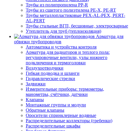
Трубы из полипропилена PP-R
Трубы из сшитого полиэтилена PE-X, PE-RT
Трубы металлопластиковые PEX-AL-PEX, PERT-
AL-PERT
Трубы стальные ВГП, бесшовные, электросварные
Утеплитель для труб (теплоизоляция)
Арматура для
обвязки трубопроводов
Автоматика и устройства контроля
Арматура для радиаторов и теплого пола:
регулировочные вентили, узлы нижнего
подключения и термоголовки
Воздухоотводчики
Гибкая подводка и шланги
Гидравлические стрелки
Задвижки
Измерительные приборы: термометры,
манометры, счётчики, датчики
Клапаны
Монтажные группы и модули
Обратные клапаны
Оросители спринклерные водяные
Распределительные коллекторы (гребенки)
Распределительные шкафы