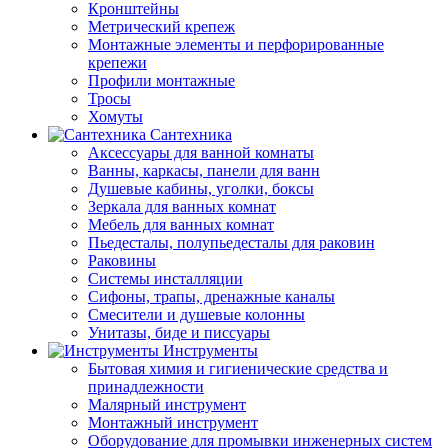
Кронштейны
Метрический крепеж
Монтажные элементы и перфорированные
крепежи
Профили монтажные
Тросы
Хомуты
Сантехника
Аксессуары для ванной комнаты
Ванны, каркасы, панели для ванн
Душевые кабины, уголки, боксы
Зеркала для ванных комнат
Мебель для ванных комнат
Пьедесталы, полупьедесталы для раковин
Раковины
Системы инсталляции
Сифоны, трапы, дренажные каналы
Смесители и душевые колонны
Унитазы, биде и писсуары
Инструменты
Бытовая химия и гигиенические средства и
принадлежности
Малярный инструмент
Монтажный инструмент
Оборудование для промывки инженерных систем