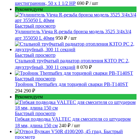
шестигранник, 50 x 1 1/2 НР
690 ₽
/ шт
Рекомендуем
Быстрый просмотр
Удлинитель Viega R-резьба бронза модель 3525 3/4x3/4
арт 355050 L 40мм
950 ₽
/ шт
Быстрый просмотр
Стальной трубчатый радиатор отопления КЗТО РС 2,
двухтрубный, 300 11 секций
8 070 ₽
Быстрый просмотр
Тройник Thermaflex для торцевой сварки PB-T140ST
294 290 ₽
Рекомендуем
Быстрый просмотр
Гибкая подводка VALTEC для смесителя со штуцером
18 мм, длина 150 см
240 ₽
/ шт
Быстрый
просмотр