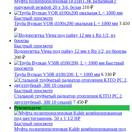
Муфта полипропиленовая ПОЛИТЭК разъемная с
наружной резьбой 20 x 3/4, белая
210 ₽
Быстрый просмотр
Труба Вулкан VOR d100x200 овальная L = 1000 мм
3 410
₽
Быстрый просмотр
Водорозетка Viega под пайку 12 мм х Rp 1/2, из бронзы
200 ₽
Быстрый
просмотр
Труба Вулкан V50R d100/200, L = 1000 мм
6 330 ₽
Быстрый просмотр
Стальной трубчатый радиатор отопления КЗТО РС 2,
двухтрубный, 300 10 секций
7 450 ₽
Рекомендуем
Быстрый просмотр
Муфта полипропиленовая Kalde комбинированная под