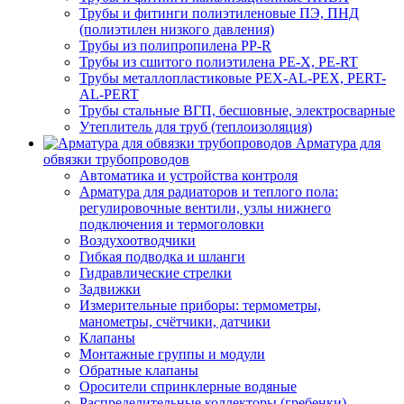
Трубы и фитинги полиэтиленовые ПЭ, ПНД
(полиэтилен низкого давления)
Трубы из полипропилена PP-R
Трубы из сшитого полиэтилена PE-X, PE-RT
Трубы металлопластиковые PEX-AL-PEX, PERT-
AL-PERT
Трубы стальные ВГП, бесшовные, электросварные
Утеплитель для труб (теплоизоляция)
Арматура для
обвязки трубопроводов
Автоматика и устройства контроля
Арматура для радиаторов и теплого пола:
регулировочные вентили, узлы нижнего
подключения и термоголовки
Воздухоотводчики
Гибкая подводка и шланги
Гидравлические стрелки
Задвижки
Измерительные приборы: термометры,
манометры, счётчики, датчики
Клапаны
Монтажные группы и модули
Обратные клапаны
Оросители спринклерные водяные
Распределительные коллекторы (гребенки)