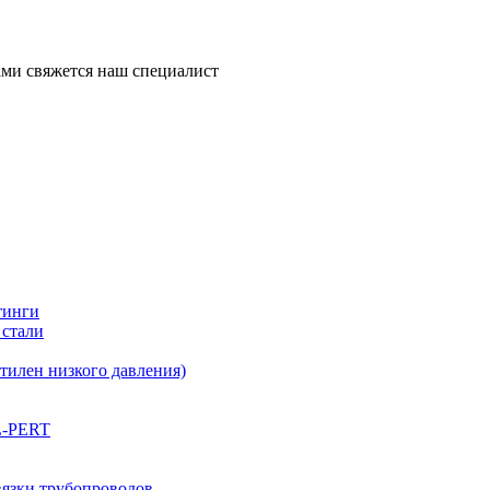
ми свяжется наш специалист
тинги
 стали
илен низкого давления)
L-PERT
вязки трубопроводов