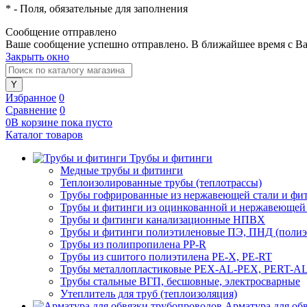
*
- Поля, обязательные для заполнения
Сообщение отправлено
Ваше сообщение успешно отправлено. В ближайшее время с Ва
Закрыть окно
Избранное
0
Сравнение
0
0
В корзине
пока
пусто
Каталог товаров
Трубы и фитинги
Медные трубы и фитинги
Теплоизолированные трубы (теплотрассы)
Трубы гофрированные из нержавеющей стали и фи
Трубы и фитинги из оцинкованной и нержавеющей
Трубы и фитинги канализационные НПВХ
Трубы и фитинги полиэтиленовые ПЭ, ПНД (полиэт
Трубы из полипропилена PP-R
Трубы из сшитого полиэтилена PE-X, PE-RT
Трубы металлопластиковые PEX-AL-PEX, PERT-A
Трубы стальные ВГП, бесшовные, электросварные
Утеплитель для труб (теплоизоляция)
Арматура для об