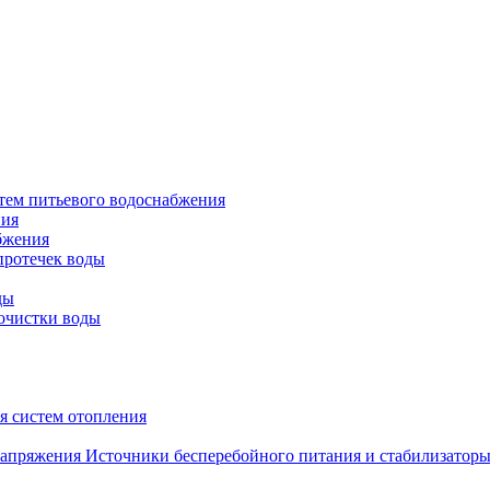
тем питьевого водоснабжения
ния
бжения
протечек воды
ды
очистки воды
я систем отопления
Источники бесперебойного питания и стабилизатор