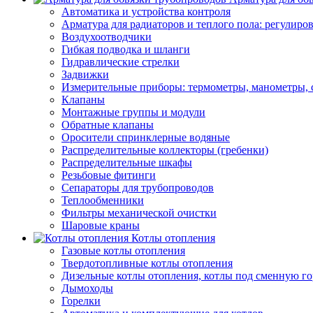
Автоматика и устройства контроля
Арматура для радиаторов и теплого пола: регулир
Воздухоотводчики
Гибкая подводка и шланги
Гидравлические стрелки
Задвижки
Измерительные приборы: термометры, манометры, 
Клапаны
Монтажные группы и модули
Обратные клапаны
Оросители спринклерные водяные
Распределительные коллекторы (гребенки)
Распределительные шкафы
Резьбовые фитинги
Сепараторы для трубопроводов
Теплообменники
Фильтры механической очистки
Шаровые краны
Котлы отопления
Газовые котлы отопления
Твердотопливные котлы отопления
Дизельные котлы отопления, котлы под сменную го
Дымоходы
Горелки