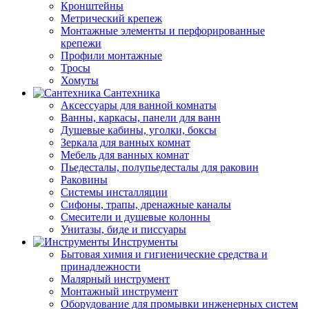
Кронштейны
Метрический крепеж
Монтажные элементы и перфорированные
крепежи
Профили монтажные
Тросы
Хомуты
Сантехника
Аксессуары для ванной комнаты
Ванны, каркасы, панели для ванн
Душевые кабины, уголки, боксы
Зеркала для ванных комнат
Мебель для ванных комнат
Пьедесталы, полупьедесталы для раковин
Раковины
Системы инсталляции
Сифоны, трапы, дренажные каналы
Смесители и душевые колонны
Унитазы, биде и писсуары
Инструменты
Бытовая химия и гигиенические средства и
принадлежности
Малярный инструмент
Монтажный инструмент
Оборудование для промывки инженерных систем