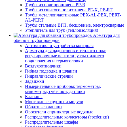
Трубы из полипропилена PP-R
Трубы из сшитого полиэтилена PE-X, PE-RT
Трубы металлопластиковые PEX-AL-PEX, PERT-
AL-PERT
Трубы стальные ВГП, бесшовные, электросварные
Утеплитель для труб (теплоизоляция)
Арматура для
обвязки трубопроводов
Автоматика и устройства контроля
Арматура для радиаторов и теплого пола:
регулировочные вентили, узлы нижнего
подключения и термоголовки
Воздухоотводчики
Гибкая подводка и шланги
Гидравлические стрелки
Задвижки
Измерительные приборы: термометры,
манометры, счётчики, датчики
Клапаны
Монтажные группы и модули
Обратные клапаны
Оросители спринклерные водяные
Распределительные коллекторы (гребенки)
Распределительные шкафы