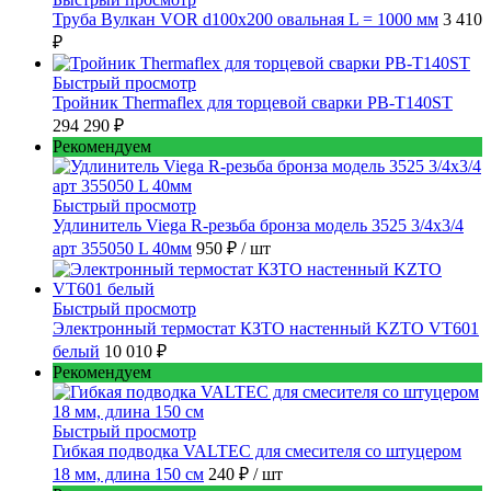
Труба Вулкан VOR d100x200 овальная L = 1000 мм
3 410
₽
Быстрый просмотр
Тройник Thermaflex для торцевой сварки PB-T140ST
294 290 ₽
Рекомендуем
Быстрый просмотр
Удлинитель Viega R-резьба бронза модель 3525 3/4x3/4
арт 355050 L 40мм
950 ₽
/ шт
Быстрый просмотр
Электронный термостат КЗТО настенный KZTO VT601
белый
10 010 ₽
Рекомендуем
Быстрый просмотр
Гибкая подводка VALTEC для смесителя со штуцером
18 мм, длина 150 см
240 ₽
/ шт