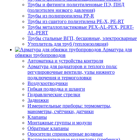
Трубы и фитинги полиэтиленовые ПЭ, ПНД
(полиэтилен низкого давления)
Трубы из полипропилена PP-R
Трубы из сшитого полиэтилена PE-X, PE-RT
Трубы металлопластиковые PEX-AL-PEX, PERT-
AL-PERT
Трубы стальные ВГП, бесшовные, электросварные
Утеплитель для труб (теплоизоляция)
Арматура для
обвязки трубопроводов
Автоматика и устройства контроля
Арматура для радиаторов и теплого пола:
регулировочные вентили, узлы нижнего
подключения и термоголовки
Воздухоотводчики
Гибкая подводка и шланги
Гидравлические стрелки
Задвижки
Измерительные приборы: термометры,
манометры, счётчики, датчики
Клапаны
Монтажные группы и модули
Обратные клапаны
Оросители спринклерные водяные
Распределительные коллекторы (гребенки)