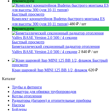
Рекомендуем
Быстрый просмотр
Комплект кронштейнов Buderus быстрого монтажа ES
для высоты 300 (для 10,11 типов)
480 ₽
/ шт
Рекомендуем
Быстрый просмотр
Биметаллический секционный радиатор отопления
Valfex BASE Version 2.0 500 / 4 секции
2 840 ₽
/ шт
Быстрый
просмотр
Кран шаровой Itap MINI 125 ВВ 1/2, флажок
620 ₽
Каталог
Трубы и фитинги
Арматура для обвязки трубопроводов
Котлы отопления
Радиаторы (батареи) и отопительные приборы
Насосы
Бойлеры