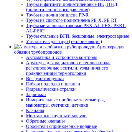
Трубы и фитинги полиэтиленовые ПЭ, ПНД
(полиэтилен низкого давления)
Трубы из полипропилена PP-R
Трубы из сшитого полиэтилена PE-X, PE-RT
Трубы металлопластиковые PEX-AL-PEX, PERT-
AL-PERT
Трубы стальные ВГП, бесшовные, электросварные
Утеплитель для труб (теплоизоляция)
Арматура для
обвязки трубопроводов
Автоматика и устройства контроля
Арматура для радиаторов и теплого пола:
регулировочные вентили, узлы нижнего
подключения и термоголовки
Воздухоотводчики
Гибкая подводка и шланги
Гидравлические стрелки
Задвижки
Измерительные приборы: термометры,
манометры, счётчики, датчики
Клапаны
Монтажные группы и модули
Обратные клапаны
Оросители спринклерные водяные
Распределительные коллекторы (гребенки)