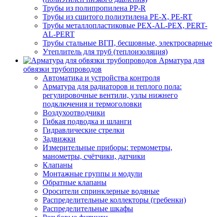
Трубы из полипропилена PP-R
Трубы из сшитого полиэтилена PE-X, PE-RT
Трубы металлопластиковые PEX-AL-PEX, PERT-
AL-PERT
Трубы стальные ВГП, бесшовные, электросварные
Утеплитель для труб (теплоизоляция)
Арматура для
обвязки трубопроводов
Автоматика и устройства контроля
Арматура для радиаторов и теплого пола:
регулировочные вентили, узлы нижнего
подключения и термоголовки
Воздухоотводчики
Гибкая подводка и шланги
Гидравлические стрелки
Задвижки
Измерительные приборы: термометры,
манометры, счётчики, датчики
Клапаны
Монтажные группы и модули
Обратные клапаны
Оросители спринклерные водяные
Распределительные коллекторы (гребенки)
Распределительные шкафы