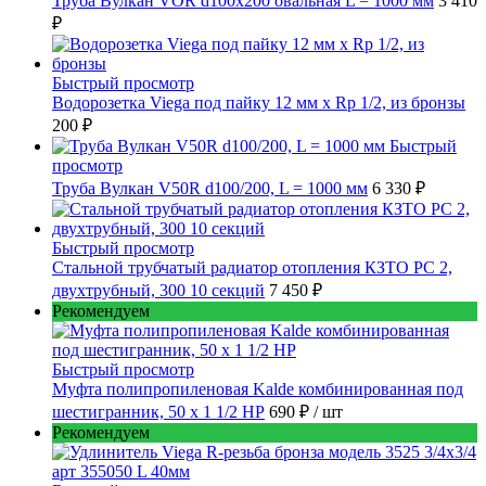
Труба Вулкан VOR d100x200 овальная L = 1000 мм
3 410
₽
Быстрый просмотр
Водорозетка Viega под пайку 12 мм х Rp 1/2, из бронзы
200 ₽
Быстрый
просмотр
Труба Вулкан V50R d100/200, L = 1000 мм
6 330 ₽
Быстрый просмотр
Стальной трубчатый радиатор отопления КЗТО РС 2,
двухтрубный, 300 10 секций
7 450 ₽
Рекомендуем
Быстрый просмотр
Муфта полипропиленовая Kalde комбинированная под
шестигранник, 50 x 1 1/2 НР
690 ₽
/ шт
Рекомендуем