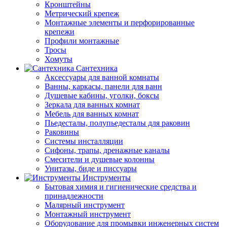
Кронштейны
Метрический крепеж
Монтажные элементы и перфорированные
крепежи
Профили монтажные
Тросы
Хомуты
Сантехника
Аксессуары для ванной комнаты
Ванны, каркасы, панели для ванн
Душевые кабины, уголки, боксы
Зеркала для ванных комнат
Мебель для ванных комнат
Пьедесталы, полупьедесталы для раковин
Раковины
Системы инсталляции
Сифоны, трапы, дренажные каналы
Смесители и душевые колонны
Унитазы, биде и писсуары
Инструменты
Бытовая химия и гигиенические средства и
принадлежности
Малярный инструмент
Монтажный инструмент
Оборудование для промывки инженерных систем