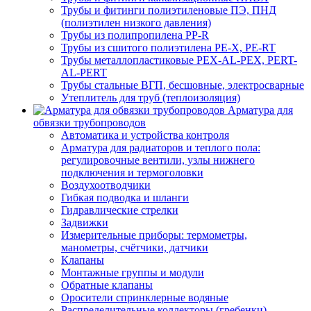
Трубы и фитинги полиэтиленовые ПЭ, ПНД
(полиэтилен низкого давления)
Трубы из полипропилена PP-R
Трубы из сшитого полиэтилена PE-X, PE-RT
Трубы металлопластиковые PEX-AL-PEX, PERT-
AL-PERT
Трубы стальные ВГП, бесшовные, электросварные
Утеплитель для труб (теплоизоляция)
Арматура для
обвязки трубопроводов
Автоматика и устройства контроля
Арматура для радиаторов и теплого пола:
регулировочные вентили, узлы нижнего
подключения и термоголовки
Воздухоотводчики
Гибкая подводка и шланги
Гидравлические стрелки
Задвижки
Измерительные приборы: термометры,
манометры, счётчики, датчики
Клапаны
Монтажные группы и модули
Обратные клапаны
Оросители спринклерные водяные
Распределительные коллекторы (гребенки)