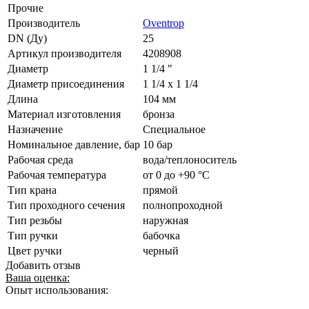
Прочие
Производитель
Oventrop
DN (Ду)
25
Артикул производителя
4208908
Диаметр
1 1/4 "
Диаметр присоединения
1 1/4 x 1 1/4
Длина
104 мм
Материал изготовления
бронза
Назначение
Специальное
Номинальное давление, бар
10 бар
Рабочая среда
вода/теплоноситель
Рабочая температура
от 0 до +90 °C
Тип крана
прямой
Тип проходного сечения
полнопроходной
Тип резьбы
наружная
Тип ручки
бабочка
Цвет ручки
черный
Добавить отзыв
Ваша оценка:
Опыт использования: