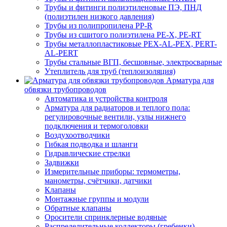
Трубы и фитинги полиэтиленовые ПЭ, ПНД
(полиэтилен низкого давления)
Трубы из полипропилена PP-R
Трубы из сшитого полиэтилена PE-X, PE-RT
Трубы металлопластиковые PEX-AL-PEX, PERT-
AL-PERT
Трубы стальные ВГП, бесшовные, электросварные
Утеплитель для труб (теплоизоляция)
Арматура для
обвязки трубопроводов
Автоматика и устройства контроля
Арматура для радиаторов и теплого пола:
регулировочные вентили, узлы нижнего
подключения и термоголовки
Воздухоотводчики
Гибкая подводка и шланги
Гидравлические стрелки
Задвижки
Измерительные приборы: термометры,
манометры, счётчики, датчики
Клапаны
Монтажные группы и модули
Обратные клапаны
Оросители спринклерные водяные
Распределительные коллекторы (гребенки)