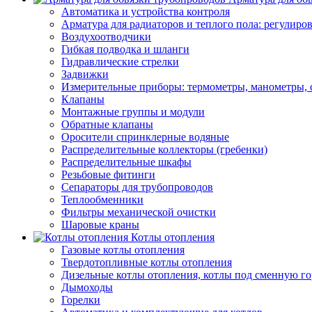
Автоматика и устройства контроля
Арматура для радиаторов и теплого пола: регулир
Воздухоотводчики
Гибкая подводка и шланги
Гидравлические стрелки
Задвижки
Измерительные приборы: термометры, манометры, 
Клапаны
Монтажные группы и модули
Обратные клапаны
Оросители спринклерные водяные
Распределительные коллекторы (гребенки)
Распределительные шкафы
Резьбовые фитинги
Сепараторы для трубопроводов
Теплообменники
Фильтры механической очистки
Шаровые краны
Котлы отопления
Газовые котлы отопления
Твердотопливные котлы отопления
Дизельные котлы отопления, котлы под сменную го
Дымоходы
Горелки