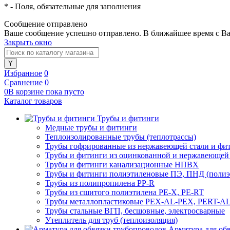
*
- Поля, обязательные для заполнения
Сообщение отправлено
Ваше сообщение успешно отправлено. В ближайшее время с Ва
Закрыть окно
Избранное
0
Сравнение
0
0
В корзине
пока
пусто
Каталог товаров
Трубы и фитинги
Медные трубы и фитинги
Теплоизолированные трубы (теплотрассы)
Трубы гофрированные из нержавеющей стали и фи
Трубы и фитинги из оцинкованной и нержавеющей
Трубы и фитинги канализационные НПВХ
Трубы и фитинги полиэтиленовые ПЭ, ПНД (полиэт
Трубы из полипропилена PP-R
Трубы из сшитого полиэтилена PE-X, PE-RT
Трубы металлопластиковые PEX-AL-PEX, PERT-A
Трубы стальные ВГП, бесшовные, электросварные
Утеплитель для труб (теплоизоляция)
Арматура для об