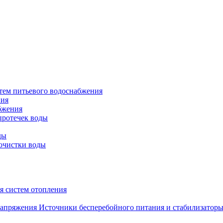
тем питьевого водоснабжения
ния
бжения
протечек воды
ды
очистки воды
я систем отопления
Источники бесперебойного питания и стабилизатор