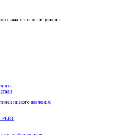
ми свяжется наш специалист
тинги
 стали
илен низкого давления)
L-PERT
вязки трубопроводов