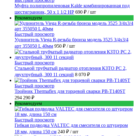
Быстрый просмотр
Муфта полипропиленовая Kalde комбинированная под
шестигранник, 50 x 1 1/2 НР
690 ₽
/ шт
Рекомендуем
Быстрый просмотр
Удлинитель Viega R-резьба бронза модель 3525 3/4x3/4
арт 355050 L 40мм
950 ₽
/ шт
Быстрый просмотр
Стальной трубчатый радиатор отопления КЗТО РС 2,
двухтрубный, 300 11 секций
8 070 ₽
Быстрый просмотр
Тройник Thermaflex для торцевой сварки PB-T140ST
294 290 ₽
Рекомендуем
Быстрый просмотр
Гибкая подводка VALTEC для смесителя со штуцером
18 мм, длина 150 см
240 ₽
/ шт