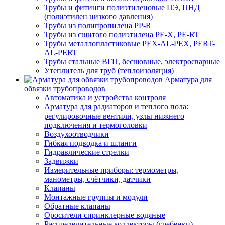
Трубы и фитинги полиэтиленовые ПЭ, ПНД
(полиэтилен низкого давления)
Трубы из полипропилена PP-R
Трубы из сшитого полиэтилена PE-X, PE-RT
Трубы металлопластиковые PEX-AL-PEX, PERT-
AL-PERT
Трубы стальные ВГП, бесшовные, электросварные
Утеплитель для труб (теплоизоляция)
Арматура для
обвязки трубопроводов
Автоматика и устройства контроля
Арматура для радиаторов и теплого пола:
регулировочные вентили, узлы нижнего
подключения и термоголовки
Воздухоотводчики
Гибкая подводка и шланги
Гидравлические стрелки
Задвижки
Измерительные приборы: термометры,
манометры, счётчики, датчики
Клапаны
Монтажные группы и модули
Обратные клапаны
Оросители спринклерные водяные
Распределительные коллекторы (гребенки)