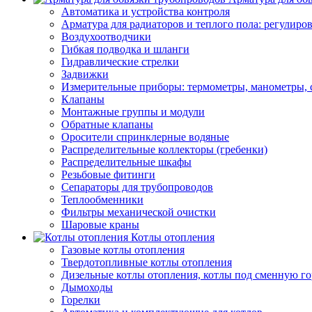
Автоматика и устройства контроля
Арматура для радиаторов и теплого пола: регулир
Воздухоотводчики
Гибкая подводка и шланги
Гидравлические стрелки
Задвижки
Измерительные приборы: термометры, манометры, 
Клапаны
Монтажные группы и модули
Обратные клапаны
Оросители спринклерные водяные
Распределительные коллекторы (гребенки)
Распределительные шкафы
Резьбовые фитинги
Сепараторы для трубопроводов
Теплообменники
Фильтры механической очистки
Шаровые краны
Котлы отопления
Газовые котлы отопления
Твердотопливные котлы отопления
Дизельные котлы отопления, котлы под сменную го
Дымоходы
Горелки