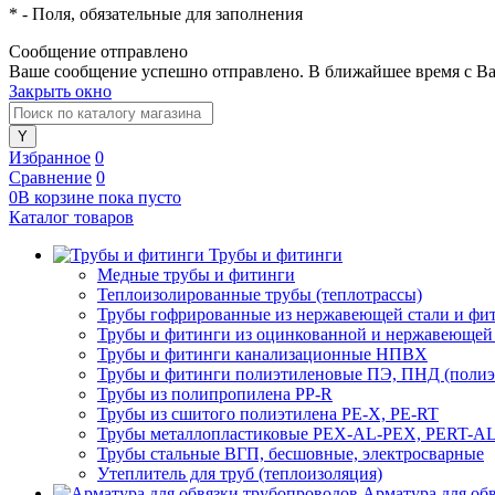
*
- Поля, обязательные для заполнения
Сообщение отправлено
Ваше сообщение успешно отправлено. В ближайшее время с Ва
Закрыть окно
Избранное
0
Сравнение
0
0
В корзине
пока
пусто
Каталог товаров
Трубы и фитинги
Медные трубы и фитинги
Теплоизолированные трубы (теплотрассы)
Трубы гофрированные из нержавеющей стали и фи
Трубы и фитинги из оцинкованной и нержавеющей
Трубы и фитинги канализационные НПВХ
Трубы и фитинги полиэтиленовые ПЭ, ПНД (полиэт
Трубы из полипропилена PP-R
Трубы из сшитого полиэтилена PE-X, PE-RT
Трубы металлопластиковые PEX-AL-PEX, PERT-A
Трубы стальные ВГП, бесшовные, электросварные
Утеплитель для труб (теплоизоляция)
Арматура для об