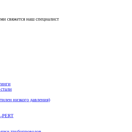
ми свяжется наш специалист
тинги
 стали
илен низкого давления)
L-PERT
вязки трубопроводов