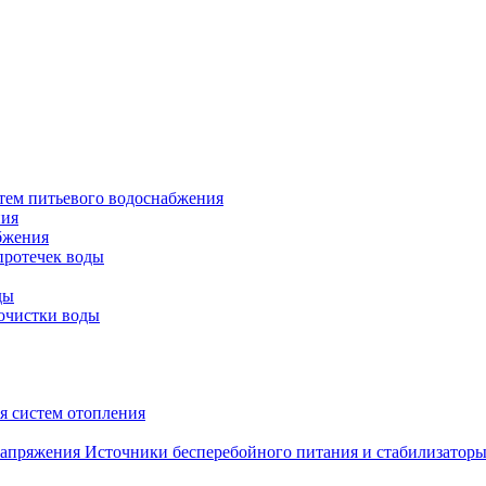
тем питьевого водоснабжения
ния
бжения
протечек воды
ды
очистки воды
я систем отопления
Источники бесперебойного питания и стабилизатор