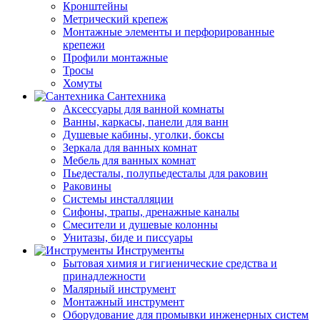
Кронштейны
Метрический крепеж
Монтажные элементы и перфорированные
крепежи
Профили монтажные
Тросы
Хомуты
Сантехника
Аксессуары для ванной комнаты
Ванны, каркасы, панели для ванн
Душевые кабины, уголки, боксы
Зеркала для ванных комнат
Мебель для ванных комнат
Пьедесталы, полупьедесталы для раковин
Раковины
Системы инсталляции
Сифоны, трапы, дренажные каналы
Смесители и душевые колонны
Унитазы, биде и писсуары
Инструменты
Бытовая химия и гигиенические средства и
принадлежности
Малярный инструмент
Монтажный инструмент
Оборудование для промывки инженерных систем