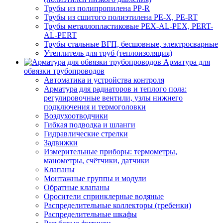
Трубы из полипропилена PP-R
Трубы из сшитого полиэтилена PE-X, PE-RT
Трубы металлопластиковые PEX-AL-PEX, PERT-
AL-PERT
Трубы стальные ВГП, бесшовные, электросварные
Утеплитель для труб (теплоизоляция)
Арматура для
обвязки трубопроводов
Автоматика и устройства контроля
Арматура для радиаторов и теплого пола:
регулировочные вентили, узлы нижнего
подключения и термоголовки
Воздухоотводчики
Гибкая подводка и шланги
Гидравлические стрелки
Задвижки
Измерительные приборы: термометры,
манометры, счётчики, датчики
Клапаны
Монтажные группы и модули
Обратные клапаны
Оросители спринклерные водяные
Распределительные коллекторы (гребенки)
Распределительные шкафы