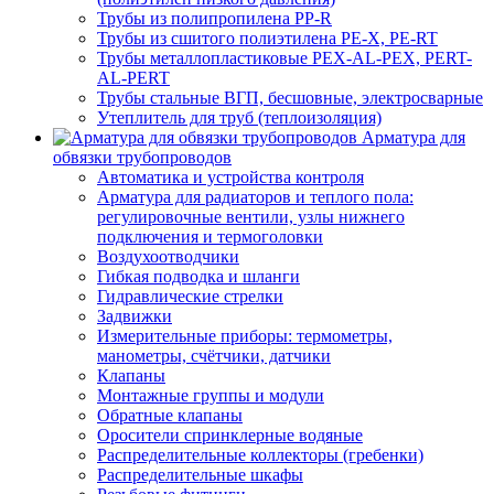
Трубы из полипропилена PP-R
Трубы из сшитого полиэтилена PE-X, PE-RT
Трубы металлопластиковые PEX-AL-PEX, PERT-
AL-PERT
Трубы стальные ВГП, бесшовные, электросварные
Утеплитель для труб (теплоизоляция)
Арматура для
обвязки трубопроводов
Автоматика и устройства контроля
Арматура для радиаторов и теплого пола:
регулировочные вентили, узлы нижнего
подключения и термоголовки
Воздухоотводчики
Гибкая подводка и шланги
Гидравлические стрелки
Задвижки
Измерительные приборы: термометры,
манометры, счётчики, датчики
Клапаны
Монтажные группы и модули
Обратные клапаны
Оросители спринклерные водяные
Распределительные коллекторы (гребенки)
Распределительные шкафы