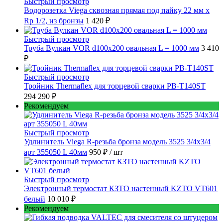
Быстрый просмотр
Водорозетка Viega сквозная прямая под пайку 22 мм х
Rp 1/2, из бронзы
1 420 ₽
Быстрый просмотр
Труба Вулкан VOR d100x200 овальная L = 1000 мм
3 410
₽
Быстрый просмотр
Тройник Thermaflex для торцевой сварки PB-T140ST
294 290 ₽
Рекомендуем
Быстрый просмотр
Удлинитель Viega R-резьба бронза модель 3525 3/4x3/4
арт 355050 L 40мм
950 ₽
/ шт
Быстрый просмотр
Электронный термостат КЗТО настенный KZTO VT601
белый
10 010 ₽
Рекомендуем