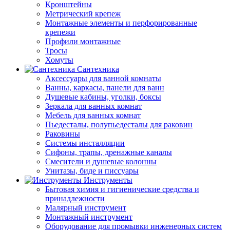
Кронштейны
Метрический крепеж
Монтажные элементы и перфорированные
крепежи
Профили монтажные
Тросы
Хомуты
Сантехника
Аксессуары для ванной комнаты
Ванны, каркасы, панели для ванн
Душевые кабины, уголки, боксы
Зеркала для ванных комнат
Мебель для ванных комнат
Пьедесталы, полупьедесталы для раковин
Раковины
Системы инсталляции
Сифоны, трапы, дренажные каналы
Смесители и душевые колонны
Унитазы, биде и писсуары
Инструменты
Бытовая химия и гигиенические средства и
принадлежности
Малярный инструмент
Монтажный инструмент
Оборудование для промывки инженерных систем